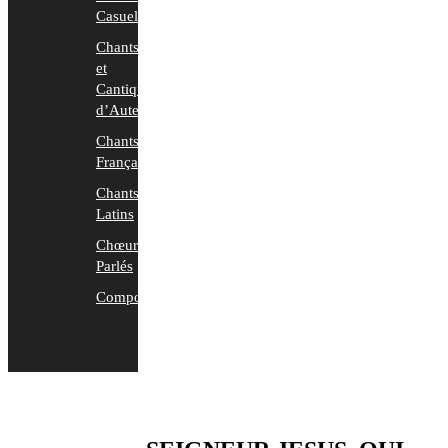
Casuels
Chants
et
Cantiques
d’Auteurs
Chants
Français
Chants
Latins
Chœurs
Parlés
Compositions