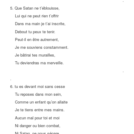
.
5. Que Satan ne t’éblouisse,
Lui qui ne peut rien t’offrir
Dans ma main je t’ai inscrite,
Debout tu peux te tenir.
Peut-il en être autrement,
Je me souviens constamment.
Je bâtirai tes murailles,
Tu deviendras ma merveille.
.
.
6. tu es devant moi sans cesse
Tu reposes dans mon sein,
Comme un enfant qu’on allaite
Je te tiens entre mes mains.
Aucun mal pour toi et moi
Ni danger ou bien combat,
Ni Satan, ne nous sépare.