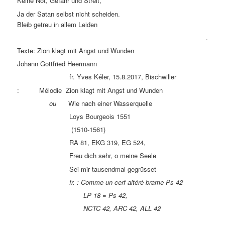
Keine Not, Gefahr und Streit,
Ja der Satan selbst nicht scheiden.
Bleib getreu in allem Leiden
.
Texte: Zion klagt mit Angst und Wunden
Johann Gottfried Heermann
fr. Yves Kéler, 15.8.2017, Bischwiller
: Mélodie Zion klagt mit Angst und Wunden
ou
Wie nach einer Wasserquelle
Loys Bourgeois 1551
(1510-1561)
RA 81, EKG 319, EG 524,
Freu dich sehr, o meine Seele
Sei mir tausendmal gegrüsset
fr. : Comme un cerf altéré brame Ps 42
LP 18 = Ps 42,
NCTC 42, ARC 42, ALL 42