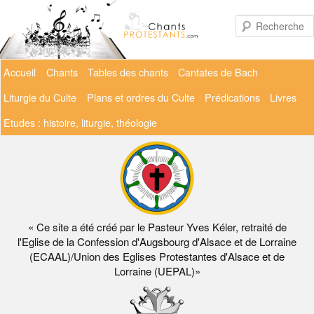
Aller
au
contenu
principal
Menu
Accueil
Chants
Tables des chants
Cantates de Bach
principal
Liturgie du Culte
Plans et ordres du Culte
Prédications
Livres
Etudes : histoire, liturgie, théologie
« Ce site a été créé par le Pasteur Yves Kéler, retraité de
l'Eglise de la Confession d'Augsbourg d'Alsace et de Lorraine
(ECAAL)/Union des Eglises Protestantes d'Alsace et de
Lorraine (UEPAL)»