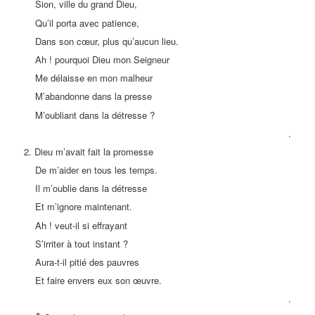
Sion, ville du grand Dieu,
Qu’il porta avec patience,
Dans son cœur, plus qu’aucun lieu.
Ah ! pourquoi Dieu mon Seigneur
Me délaisse en mon malheur
M’abandonne dans la presse
M’oubliant dans la détresse ?
.
2. Dieu m’avait fait la promesse
De m’aider en tous les temps.
Il m’oublie dans la détresse
Et m’ignore maintenant.
Ah ! veut-il si effrayant
S’irriter à tout instant ?
Aura-t-il pitié des pauvres
Et faire envers eux son œuvre.
.