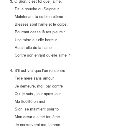
3. Ô Sion, c’est toi que j’aime,
Dit la bouche du Seigneur.
Maintenant tu es bien blème
Blessés sont l’âme et le corps.
Pourtant cesse là tes pleurs :
Une mère a-t-elle horreur,
Aurait-elle de la haine
Contre son enfant qu’elle aime ?
.
4. S’il est vrai que l’on rencontre
Telle mère sans amour,
Je demeure, moi, par contre
Qui je suis , jour après jour.
Ma fidélité en moi
Sion, se maintient pour toi
Mon cœur a aimé ton âme
Je conserverai ma flamme.