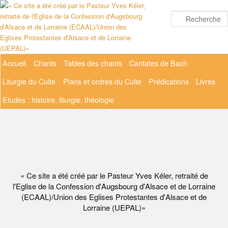
Aller
au
contenu
principal
Menu
Accueil
Chants
Tables des chants
Cantates de Bach
principal
Liturgie du Culte
Plans et ordres du Culte
Prédications
Livres
Etudes : histoire, liturgie, théologie
« Ce site a été créé par le Pasteur Yves Kéler, retraité de
l'Eglise de la Confession d'Augsbourg d'Alsace et de Lorraine
(ECAAL)/Union des Eglises Protestantes d'Alsace et de
Lorraine (UEPAL)»