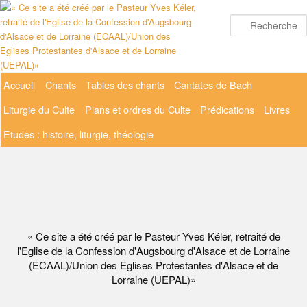
Aller
au
contenu
principal
Menu
Accueil
Chants
Tables des chants
Cantates de Bach
principal
Liturgie du Culte
Plans et ordres du Culte
Prédications
Livres
Etudes : histoire, liturgie, théologie
« Ce site a été créé par le Pasteur Yves Kéler, retraité de
l'Eglise de la Confession d'Augsbourg d'Alsace et de Lorraine
(ECAAL)/Union des Eglises Protestantes d'Alsace et de
Lorraine (UEPAL)»