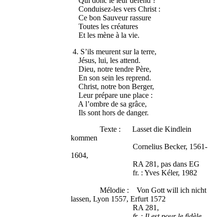
Qui donc le leur défend ?
Conduisez-les vers Christ :
Ce bon Sauveur rassure
Toutes les créatures
Et les mène à la vie.
4. S’ils meurent sur la terre,
Jésus, lui, les attend.
Dieu, notre tendre Père,
En son sein les reprend.
Christ, notre bon Berger,
Leur prépare une place :
A l’ombre de sa grâce,
Ils sont hors de danger.
Texte : Lasset die Kindlein
kommen
Cornelius Becker, 1561-
1604,
RA 281, pas dans EG
fr. : Yves Kéler, 1982
Mélodie : Von Gott will ich nicht
lassen, Lyon 1557, Erfurt 1572
RA 281,
fr. : Il est pour le fidèle