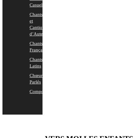
Casuels
Chants
et
Cantiques
d’Auteurs
Chants
Français
Chants
Latins
Chœurs
Parlés
Compositions