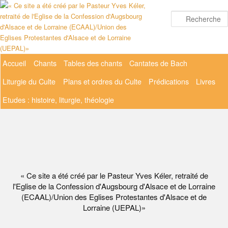
Aller
au
contenu
principal
Menu
Accueil
Chants
Tables des chants
Cantates de Bach
principal
Liturgie du Culte
Plans et ordres du Culte
Prédications
Livres
Etudes : histoire, liturgie, théologie
« Ce site a été créé par le Pasteur Yves Kéler, retraité de
l'Eglise de la Confession d'Augsbourg d'Alsace et de Lorraine
(ECAAL)/Union des Eglises Protestantes d'Alsace et de
Lorraine (UEPAL)»