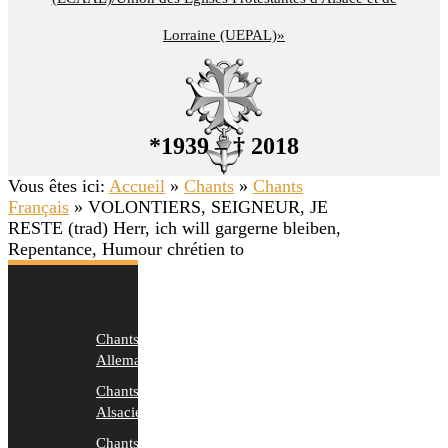
Lorraine (UEPAL)»
*1939 – † 2018
Vous êtes ici:
Accueil
»
Chants
»
Chants
Français
»
VOLONTIERS, SEIGNEUR, JE
RESTE (trad) Herr, ich will gargerne bleiben,
Repentance, Humour chrétien to
Chants
Allemands
Chants
Alsaciens
Chants