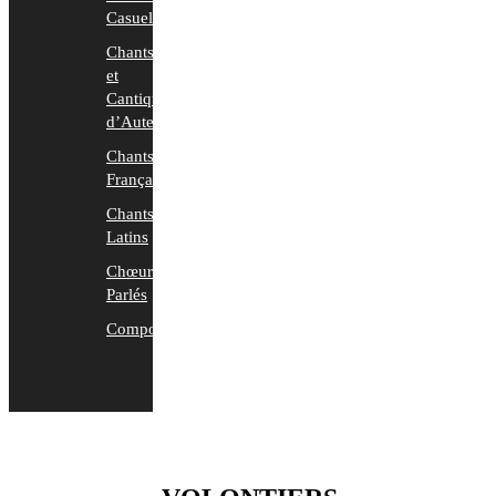
Casuels
Chants
et
Cantiques
d’Auteurs
Chants
Français
Chants
Latins
Chœurs
Parlés
Compositions