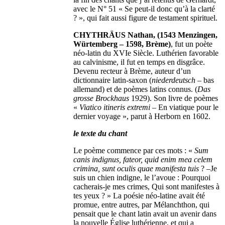
avec le N° 51 « Se peut-il donc qu’à la clarté
? », qui fait aussi figure de testament spirituel.
CHYTHRÄUS Nathan, (1543 Menzingen,
Würtemberg – 1598, Brème)
, fut un poète
néo-latin du XVIe Siècle. Luthérien favorable
au calvinisme, il fut en temps en disgrâce.
Devenu recteur à Brème, auteur d’un
dictionnaire latin-saxon (
niederdeutsch
– bas
allemand) et de poèmes latins connus. (
Das
grosse Brockhaus
1929). Son livre de poèmes
«
Viatico itineris extremi
– En viatique pour le
dernier voyage », parut à Herborn en 1602.
le texte du chant
Le poème commence par ces mots : «
Sum
canis indignus, fateor, quid enim mea celem
crimina, sunt oculis quae manifesta tuis
? –Je
suis un chien indigne, le l’avoue : Pourquoi
cacherais-je mes crimes, Qui sont manifestes à
tes yeux ? » La poésie néo-latine avait été
promue, entre autres, par Mélanchthon, qui
pensait que le chant latin avait un avenir dans
la nouvelle Église luthérienne, et qui a