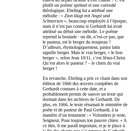
plutôt un poème sprituel et une curiosité
théologique. Ebeling lui a attribué une
mélodie : «
Zion klagt mit Angst und
Schmerzen
», beaucoup employée à l’époque,
mais il n’est pas connu si Gerhardt lui avait
attribué au début une mélodie. Le poème
reprend la boutade : on dit, n’est-ce pas, que
le pasteur, est le berger du troupeau ?
D’ailleurs, étymologiquement, pastor latin
signifie berger. Mais le vrai berger, « le bon
berger », selon Jean 10/11, c’est Jésus-Christ.
Qu’est alors le pasteur ? – le chien du vrai
berger !
En revanche, Ebeling a pris ce chant dans son
édition de 1666 des œuvres complètes de
Gerhardt connues à cette date, et a
probablement permis de sauver un texte qui
dormait dans les archives de Gerhardt. De
plus, en 1666, le texte résumait le ministère de
poète et de pasteur de Paul Gerhardt, à la
manière d’un testament : « Volontiers je reste,
Seigneur, Pour toujours ton pauvre chien. » A
ce titre, il me paraît important, et je le place à
la fin des chants que j’ai retenus de Gerhardt,