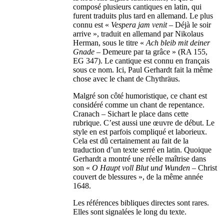
composé plusieurs cantiques en latin, qui
furent traduits plus tard en allemand. Le plus
connu est «
Vespera jam venit
– Déjà le soir
arrive », traduit en allemand par Nikolaus
Herman, sous le titre «
Ach bleib mit deiner
Gnade
– Demeure par ta grâce » (RA 155,
EG 347). Le cantique est connu en français
sous ce nom. Ici, Paul Gerhardt fait la même
chose avec le chant de Chythräus.
Malgré son côté humoristique, ce chant est
considéré comme un chant de repentance.
Cranach – Sichart le place dans cette
rubrique. C’est aussi une œuvre de début. Le
style en est parfois compliqué et laborieux.
Cela est dû certainement au fait de la
traduction d’un texte serré en latin. Quoique
Gerhardt a montré une réelle maîtrise dans
son «
O Haupt voll Blut und Wunden
– Christ
couvert de blessures », de la même année
1648.
Les références bibliques directes sont rares.
Elles sont signalées le long du texte.