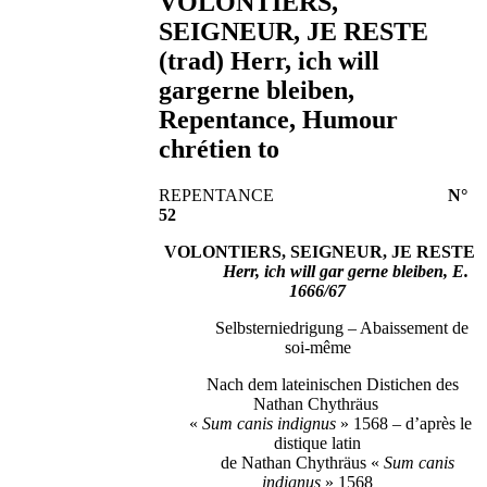
VOLONTIERS,
SEIGNEUR, JE RESTE
(trad) Herr, ich will
gargerne bleiben,
Repentance, Humour
chrétien to
REPENTANCE
N°
52
VOLONTIERS, SEIGNEUR, JE RESTE
Herr, ich will gar gerne bleiben, E.
1666/67
Selbsterniedrigung – Abaissement de
soi-même
Nach dem lateinischen Distichen des
Nathan Chythräus
«
Sum canis indignus
» 1568 – d’après le
distique latin
de Nathan Chythräus «
Sum canis
indignus
» 1568