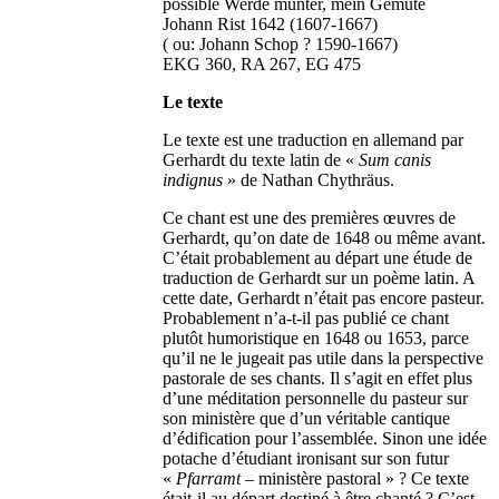
possible Werde munter, mein Gemüte
Johann Rist 1642 (1607-1667)
( ou: Johann Schop ? 1590-1667)
EKG 360, RA 267, EG 475
Le texte
Le texte est une traduction en allemand par
Gerhardt du texte latin de «
Sum canis
indignus
» de Nathan Chythräus.
Ce chant est une des premières œuvres de
Gerhardt, qu’on date de 1648 ou même avant.
C’était probablement au départ une étude de
traduction de Gerhardt sur un poème latin. A
cette date, Gerhardt n’était pas encore pasteur.
Probablement n’a-t-il pas publié ce chant
plutôt humoristique en 1648 ou 1653, parce
qu’il ne le jugeait pas utile dans la perspective
pastorale de ses chants. Il s’agit en effet plus
d’une méditation personnelle du pasteur sur
son ministère que d’un véritable cantique
d’édification pour l’assemblée. Sinon une idée
potache d’étudiant ironisant sur son futur
«
Pfarramt
– ministère pastoral » ? Ce texte
était-il au départ destiné à être chanté ? C’est