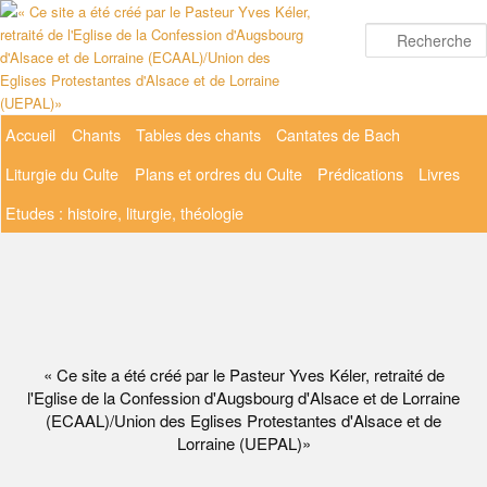
Aller
au
contenu
principal
Menu
Accueil
Chants
Tables des chants
Cantates de Bach
principal
Liturgie du Culte
Plans et ordres du Culte
Prédications
Livres
Etudes : histoire, liturgie, théologie
« Ce site a été créé par le Pasteur Yves Kéler, retraité de
l'Eglise de la Confession d'Augsbourg d'Alsace et de Lorraine
(ECAAL)/Union des Eglises Protestantes d'Alsace et de
Lorraine (UEPAL)»