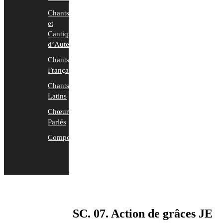
Chants
et
Cantiques
d’Auteurs
Chants
Français
Chants
Latins
Chœurs
Parlés
Compositions
SC. 07. Action de grâces JE